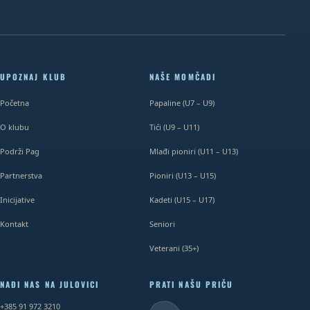
UPOZNAJ KLUB
NAŠE MOMČADI
Početna
Papaline (U7 – U9)
O klubu
Tići (U9 – U11)
Podrži Pag
Mlađi pioniri (U11 – U13)
Partnerstva
Pioniri (U13 – U15)
Inicijative
Kadeti (U15 – U17)
Kontakt
Seniori
Veterani (35+)
NAĐI NAS NA JULOVICI
PRATI NAŠU PRIČU
+385 91 972 3210