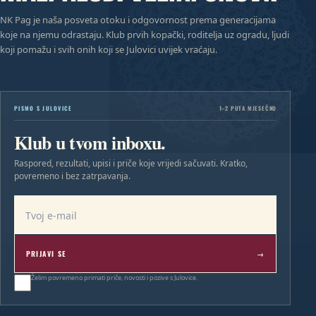
NK Pag je naša posveta otoku i odgovornost prema generacijama
koje na njemu odrastaju. Klub prvih kopački, roditelja uz ogradu, ljudi
koji pomažu i svih onih koji se Julovici uvijek vraćaju.
PISMO S JULOVICE
1–2 PUTA MJESEČNO
Klub u tvom inboxu.
Raspored, rezultati, upisi i priče koje vrijedi sačuvati. Kratko,
povremeno i bez zatrpavanja.
E-mail adresa
PRIJAVI SE
→
Želim povremeno primati priče, novosti i pozive s Julovice.