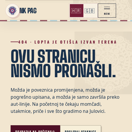
NK PAG
🇭🇷
🇬🇧
MENI
404 · LOPTA JE OTIŠLA IZVAN TERENA
OVU STRANICU
NISMO PRONAŠLI.
Možda je poveznica promijenjena, možda je
pogrešno upisana, a možda je samo završila preko
aut-linije. Na početnoj te čekaju momčadi,
utakmice, priče i sve što gradimo na Julovici.
POVRATAK NA POČETNU
POGLEDAJ UTAKMICE