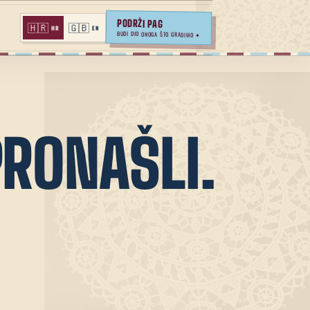
PODRŽI PAG
🇭🇷
🇬🇧
HR
EN
BUDI DIO ONOGA ŠTO GRADIMO ✦
RONAŠLI.