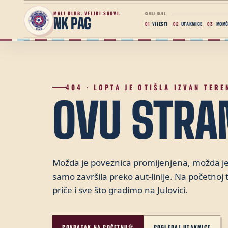
MALI KLUB. VELIKI SNOVI.
CIJELI KLUB
NK PAG
VIJESTI
UTAKMICE
MOMČ
01
02
03
404 · LOPTA JE OTIŠLA IZVAN TERE
OVU STRA
Možda je poveznica promijenjena, možda j
samo završila preko aut-linije. Na početno
priče i sve što gradimo na Julovici.
POVRATAK NA POČETNU
POGLEDAJ UTAKMICE