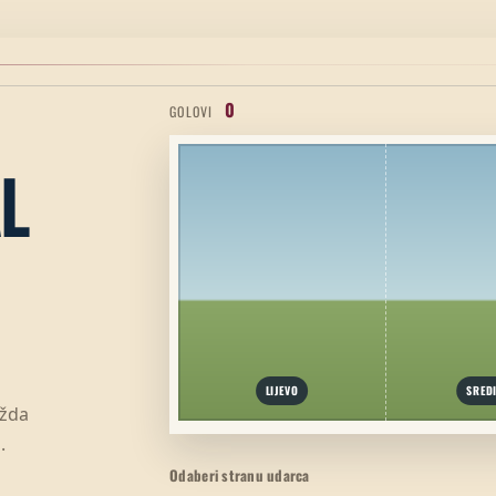
0
GOLOVI
L
LIJEVO
SRED
ožda
.
Odaberi stranu udarca