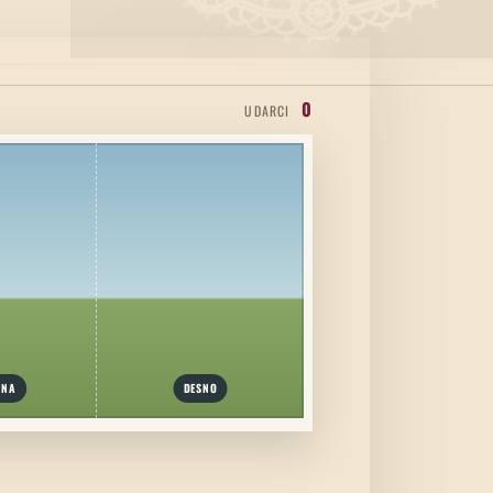
0
UDARCI
INA
DESNO