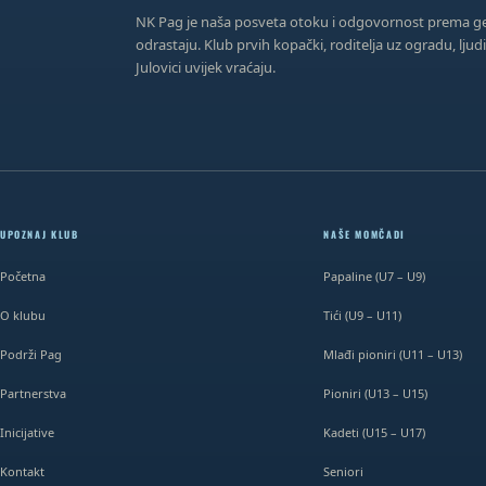
NK Pag je naša posveta otoku i odgovornost prema g
odrastaju. Klub prvih kopački, roditelja uz ogradu, ljudi
Julovici uvijek vraćaju.
UPOZNAJ KLUB
NAŠE MOMČADI
Početna
Papaline (U7 – U9)
O klubu
Tići (U9 – U11)
Podrži Pag
Mlađi pioniri (U11 – U13)
Partnerstva
Pioniri (U13 – U15)
Inicijative
Kadeti (U15 – U17)
Kontakt
Seniori