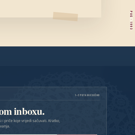
PAG · 1993
1–2 PUTA MJESEČNO
vom inboxu.
i i priče koje vrijedi sačuvati. Kratko,
vanja.