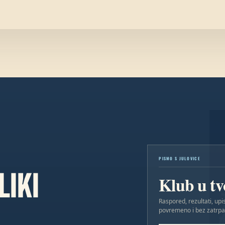
PISMO S JULOVICE
LIKI
Klub u t
Raspored, rezultati, upis
povremeno i bez zatrpa