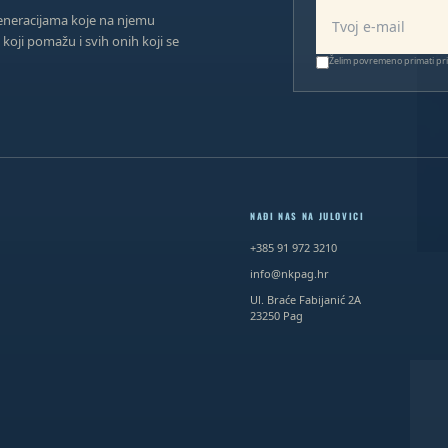
E-mail adresa
eneracijama koje na njemu
 koji pomažu i svih onih koji se
Želim povremeno primati priče
NAĐI NAS NA JULOVICI
+385 91 972 3210
info@nkpag.hr
Ul. Braće Fabijanić 2A
23250
Pag