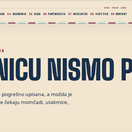
OTOK · TEREN · LJUDI
ADI
AKADEMIJA
KLUB
PARTNERSTVA
INICIJATIVE
VISIT PAG
KONTAKT
04
05
06
07
08
09
NA
NICU NISMO P
e pogrešno upisana, a možda je
j te čekaju momčadi, utakmice,