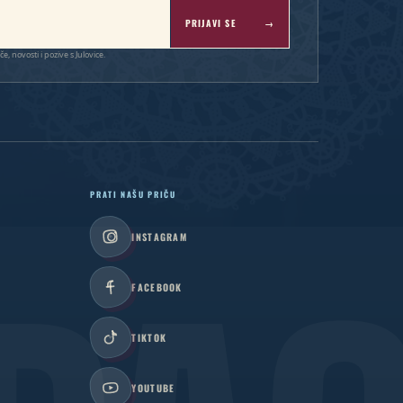
PRIJAVI SE
→
, novosti i pozive s Julovice.
PRATI NAŠU PRIČU
INSTAGRAM
FACEBOOK
TIKTOK
YOUTUBE