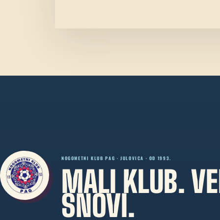
NOGOMETNI KLUB PAG · JULOVICA · OD 1993.
MALI KLUB. VE
SNOVI.