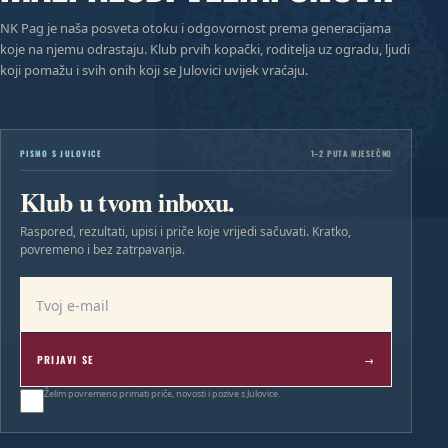
NK Pag je naša posveta otoku i odgovornost prema generacijama
koje na njemu odrastaju. Klub prvih kopački, roditelja uz ogradu, ljudi
koji pomažu i svih onih koji se Julovici uvijek vraćaju.
PISMO S JULOVICE
1–2 PUTA MJESEČNO
Klub u tvom inboxu.
Raspored, rezultati, upisi i priče koje vrijedi sačuvati. Kratko,
povremeno i bez zatrpavanja.
E-mail adresa
PRIJAVI SE
→
Želim povremeno primati priče, novosti i pozive s Julovice.