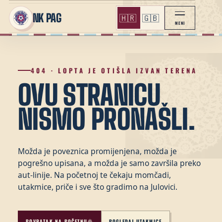
NK PAG
🇭🇷
🇬🇧
MENI
404 · LOPTA JE OTIŠLA IZVAN TERENA
OVU STRANICU
NISMO PRONAŠLI.
Možda je poveznica promijenjena, možda je
pogrešno upisana, a možda je samo završila preko
aut-linije. Na početnoj te čekaju momčadi,
utakmice, priče i sve što gradimo na Julovici.
POVRATAK NA POČETNU
POGLEDAJ UTAKMICE