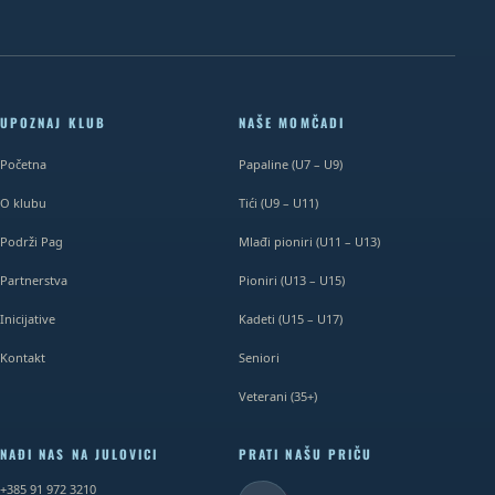
UPOZNAJ KLUB
NAŠE MOMČADI
Početna
Papaline (U7 – U9)
O klubu
Tići (U9 – U11)
Podrži Pag
Mlađi pioniri (U11 – U13)
Partnerstva
Pioniri (U13 – U15)
Inicijative
Kadeti (U15 – U17)
Kontakt
Seniori
Veterani (35+)
NAĐI NAS NA JULOVICI
PRATI NAŠU PRIČU
+385 91 972 3210